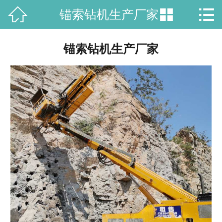



锚索钻机生产厂家
网站首页

公司简介
锚索钻机生产厂家
走进彤昭
产品中心
新闻资讯
工程案例
联系我们